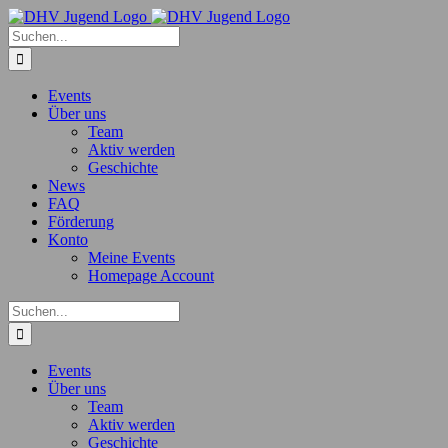
Zum
Inhalt
Suche
springen
nach:
Events
Über uns
Team
Aktiv werden
Geschichte
News
FAQ
Förderung
Konto
Meine Events
Homepage Account
Suche
nach:
Events
Über uns
Team
Aktiv werden
Geschichte