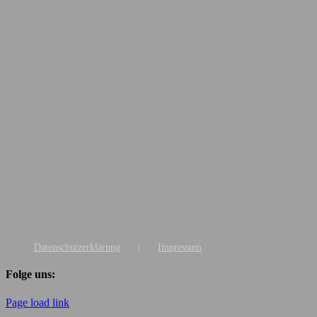
Jonathan Balke
Echter Hannoveraner, in der Jugend Kommission seit 2020.
Über
Beiträge
Kommentare
Datenschutzerklärung
Impressum
Folge uns:
Page load link
Nach