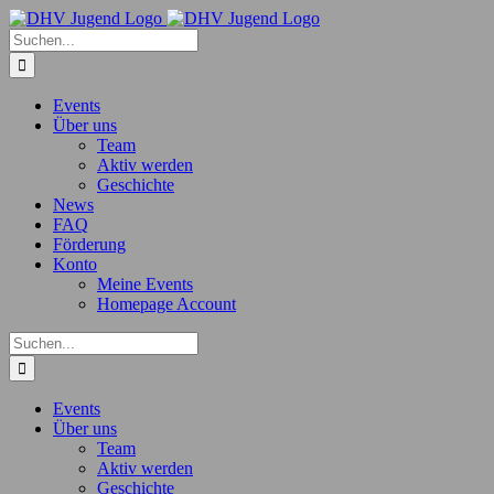
Zum
Inhalt
Suche
springen
nach:
Events
Über uns
Team
Aktiv werden
Geschichte
News
FAQ
Förderung
Konto
Meine Events
Homepage Account
Suche
nach:
Events
Über uns
Team
Aktiv werden
Geschichte