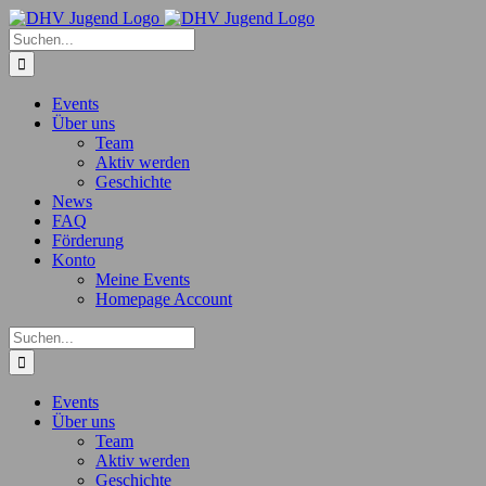
Zum
Inhalt
Suche
springen
nach:
Events
Über uns
Team
Aktiv werden
Geschichte
News
FAQ
Förderung
Konto
Meine Events
Homepage Account
Suche
nach:
Events
Über uns
Team
Aktiv werden
Geschichte