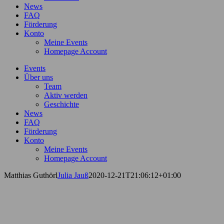
News
FAQ
Förderung
Konto
Meine Events
Homepage Account
Events
Über uns
Team
Aktiv werden
Geschichte
News
FAQ
Förderung
Konto
Meine Events
Homepage Account
Matthias Guthörl
Julia Jauß
2020-12-21T21:06:12+01:00
Matthias Guthörl
Dieser Benutzerkonto Status
ist Freigegeben
Über