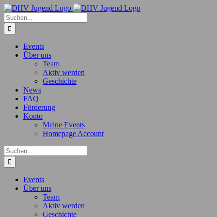
Zum
Inhalt
Suche
springen
nach:
Events
Über uns
Team
Aktiv werden
Geschichte
News
FAQ
Förderung
Konto
Meine Events
Homepage Account
Suche
nach:
Events
Über uns
Team
Aktiv werden
Geschichte