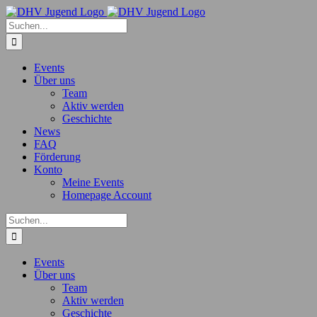
Zum
Inhalt
Suche
springen
nach:
Events
Über uns
Team
Aktiv werden
Geschichte
News
FAQ
Förderung
Konto
Meine Events
Homepage Account
Suche
nach:
Events
Über uns
Team
Aktiv werden
Geschichte