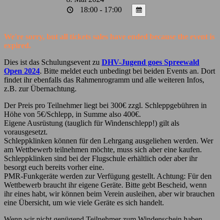
18:00 - 17:00
We're sorry, but all tickets sales have ended because the event is
expired.
Dies ist das Schulungsevent zu
DHV-Jugend goes Spreewald
Open 2024
. Bitte meldet euch unbedingt bei beiden Events an. Dort
findet ihr ebenfalls das Rahmenrogramm und alle weiteren Infos,
z.B. zur Übernachtung.
Der Preis pro Teilnehmer liegt bei 300€ zzgl. Schleppgebühren in
Höhe von 5€/Schlepp, in Summe also 400€.
Eigene Ausrüstung (tauglich für Windenschlepp!) gilt als
vorausgesetzt.
Schleppklinken können für den Lehrgang ausgeliehen werden. Wer
am Wettbewerb teilnehmen möchte, muss sich aber eine kaufen.
Schleppklinken sind bei der Flugschule erhältlich oder aber ihr
besorgt euch bereits vorher eine.
PMR-Funkgeräte werden zur Verfügung gestellt. Achtung: Für den
Wettbewerb braucht ihr eigene Geräte. Bitte gebt Bescheid, wenn
ihr eines habt, wir können beim Verein ausleihen, aber wir brauchen
eine Übersicht, um wie viele Geräte es sich handelt.
Wenn wir nicht genügend Teilnehmer zum Windenschein haben,