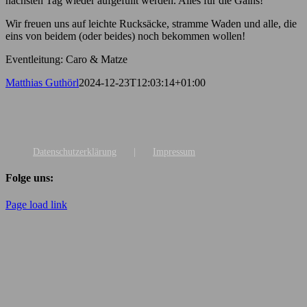
nächsten Tag wieder aufgefüllt werden. Alles für die Gains!
Wir freuen uns auf leichte Rucksäcke, stramme Waden und alle, die
eins von beidem (oder beides) noch bekommen wollen!
Eventleitung: Caro & Matze
Matthias Guthörl
2024-12-23T12:03:14+01:00
Datenschutzerklärung
Impressum
Folge uns:
Page load link
Nach
oben