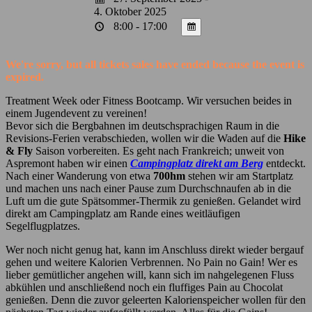
4. Oktober 2025
8:00 - 17:00
We're sorry, but all tickets sales have ended because the event is
expired.
Treatment Week oder Fitness Bootcamp. Wir versuchen beides in
einem Jugendevent zu vereinen!
Bevor sich die Bergbahnen im deutschsprachigen Raum in die
Revisions-Ferien verabschieden, wollen wir die Waden auf die
Hike
& Fly
Saison vorbereite
n. Es geht nach Frankreich; unweit von
Aspremont haben wir einen
Campingplatz direkt am Berg
entdeckt.
Nach einer Wanderung von etwa
700hm
stehen wir am Startplatz
und machen uns nach einer Pause zum Durchschnaufen ab in die
Luft um die gute Spätsommer-Thermik zu genießen. Gelandet wird
direkt am Campingplatz am Rande eines weitläufigen
Segelflugplatzes.
Wer noch nicht genug hat, kann im Anschluss direkt wieder bergauf
gehen und weitere Kalorien Verbrennen. No Pain no Gain! Wer es
lieber gemütlicher angehen will, kann sich im nahgelegenen Fluss
abkühlen und anschließend noch ein fluffiges Pain au Chocolat
genießen. Denn die zuvor geleerten Kalorienspeicher wollen für den