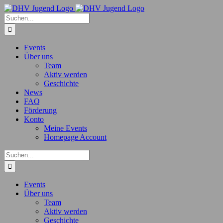
Zum
Inhalt
Suche
springen
nach:
Events
Über uns
Team
Aktiv werden
Geschichte
News
FAQ
Förderung
Konto
Meine Events
Homepage Account
Suche
nach:
Events
Über uns
Team
Aktiv werden
Geschichte