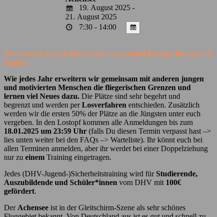
19. August 2025 -
21. August 2025
7:30 - 14:00
We're sorry, but all tickets sales have ended because the event is
expired.
Wie jedes Jahr erweitern wir gemeinsam mit anderen jungen
und motivierten Menschen die fliegerischen Grenzen und
lernen viel Neues dazu.
Die Plätze sind sehr begehrt und
begrenzt und werden per
Losverfahren
entschieden. Zusätzlich
werden wir die ersten 50% der Plätze an die Jüngsten unter euch
vergeben. In den Lostopf kommen alle Anmeldungen bis zum
18.01.2025 um 23:59 Uhr
(falls Du diesen Termin verpasst hast –>
lies unten weiter bei den FAQs –> Warteliste). Ihr könnt euch bei
allen Terminen anmelden, aber ihr werdet bei einer Doppelziehung
nur zu
einem
Training eingetragen.
Jedes (DHV-Jugend-)Sicherheitstraining wird für
Studierende,
Auszubildende und Schüler*innen
vom DHV mit
100€
gefördert
.
Der
Achensee
ist in der Gleitschirm-Szene als sehr schönes
Fluggebiet bekannt. Von Deutschland aus ist es gut und schnell zu