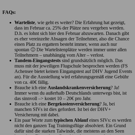
FAQs:
Warteliste
, wie geht es weiter? Die Erfahrung hat gezeigt,
dass im Februar ca. 25% der Plätze neu vergeben werden.
D.h. es lohnt sich hier den Februar abzuwarten. Danach gibt
es eher vereinzelte Absagen der Teilnehmer, also die Chance
einen Platz zu ergattern besteht immer, wenn auch nur
spontan 🙂 Die Wartelistenplätze werden immer unter allen
Teilnehmern – unabhängig vom Alter – verlost.
Tandem-Eingangstests
sind grundsätzlich möglich. Das
muss mit der jeweiligen Flugschule besprochen werden (FS
Achensee bietet keinen Eingangstest auf DHV Jugend Events
an). Für die Ausstellung wird erfahrungsgemäß eine Gebühr
von ca. 40€ fällig.
Brauche ich eine
Auslandskrankenversicherung
? Ja!
Immer wenn du außerhalb Deutschlands unterwegs bist, ist
das sinnvoll –> kostet 10 – 20€ pro Jahr.
Brauche ich eine
Bergekostenversicherung
? Ja, bei
manchen SIVs ist dies gefordert. Ist bei der DHV+
Versicherung mit dabei.
Ein paar Worte zum
typischen Ablauf
eines SIVs: es werden
nicht den ganzen Tag Trainingsflüge absolviert. Ein Grund
dafür sind die starken Talwinde, die meistens an den Seen