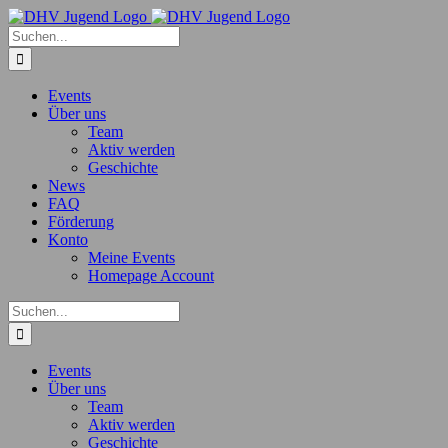
Zum
Inhalt
Suche
springen
nach:
Events
Über uns
Team
Aktiv werden
Geschichte
News
FAQ
Förderung
Konto
Meine Events
Homepage Account
Suche
nach:
Events
Über uns
Team
Aktiv werden
Geschichte