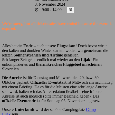
3. November 2024
9:00 - 14:00
We're sorry, but all tickets sales have ended because the event is
expired.
Alles hat ein
Ende
– auch unsere
Flugsaison
! Doch bevor wir in
den kalten und dunklen Winter starten, wollen wir gemeinsam die
letzten
Sonnenstrahlen und Airtime
genießen.
Seit langer Zeit gehts endlich mal wieder an den
Lijak
! Ein
unkompliziertes und
thermikreiches Fluggebiet im schönen
Slovenien
.
Die Anreise
ist für Dienstag und Mittwoch den 29. bzw. 30.
Oktober geplant.
Offizieller Eventstart
ist Mittwoch am nachmittag
mit einem Briefing. Da es für die Meisten eine sehr lange Anreise
sein wird, halten wir das Anreisedatum flexibel – eine frühere
Anreise ist auch möglich (bitte immer Bescheid geben). Das
offizielle Eventende
ist für Sonntag 03. November angesetzt.
Unsere
Unterkunft
wird der schöne Campingplatz
Camp
Lijak
sein.