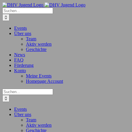
Zum
Inhalt
Suche
springen
nach:
Events
Über uns
Team
Aktiv werden
Geschichte
News
FAQ
Förderung
Konto
Meine Events
Homepage Account
Suche
nach:
Events
Über uns
Team
Aktiv werden
Geschichte