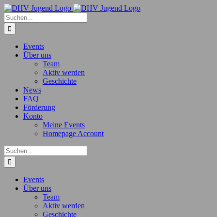
Zum
Inhalt
Suche
springen
nach:
Events
Über uns
Team
Aktiv werden
Geschichte
News
FAQ
Förderung
Konto
Meine Events
Homepage Account
Suche
nach:
Events
Über uns
Team
Aktiv werden
Geschichte