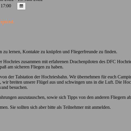
 17:00
expired.
n zu lernen, Kontakte zu knüpfen und Fliegerfreunde zu finden.
er Hochries zusammen mit erfahrenen Drachenpiloten des DFC Hochries-
Spaß am sicheren Fliegen zu haben.
 von der Talstation der Hochriesbahn. Wir übernehmen für euch Camp
 wir breiten unsere Flügel aus und schwingen uns in die Luft. Die Ho
wand besuchen.
fahrungen auszutauschen, sowie sich Tipps von den anderen Fliegern a
n. Sie sollten sich aber bitte als Teilnehmer mit anmelden.