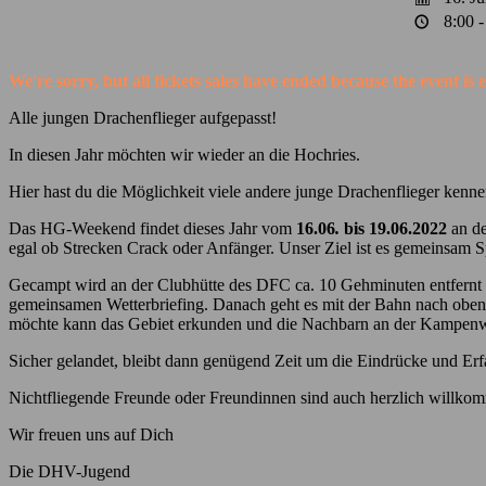
8:00 -
We're sorry, but all tickets sales have ended because the event is 
Alle jungen Drachenflieger aufgepasst!
In diesen Jahr möchten wir wieder an die Hochries.
Hier hast du die Möglichkeit viele andere junge Drachenflieger kenne
Das HG-Weekend findet dieses Jahr vom
16.06
.
bis 19.06.2022
an d
egal ob Strecken Crack oder Anfänger. Unser Ziel ist es gemeinsam 
Gecampt wird an der Clubhütte des DFC ca. 10 Gehminuten entfernt
gemeinsamen Wetterbriefing. Danach geht es mit der Bahn nach oben,
möchte kann das Gebiet erkunden und die Nachbarn an der Kampen
Sicher gelandet, bleibt dann genügend Zeit um die Eindrücke und Er
Nichtfliegende Freunde oder Freundinnen sind auch herzlich willkomme
Wir freuen uns auf Dich
Die DHV-Jugend