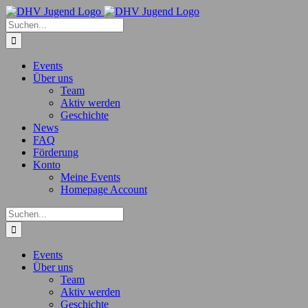
Zum
Inhalt
Suche
springen
nach:
Events
Über uns
Team
Aktiv werden
Geschichte
News
FAQ
Förderung
Konto
Meine Events
Homepage Account
Suche
nach:
Events
Über uns
Team
Aktiv werden
Geschichte