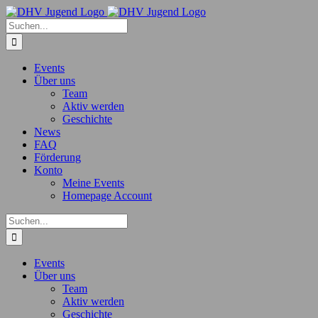
Zum
Inhalt
Suche
springen
nach:
Events
Über uns
Team
Aktiv werden
Geschichte
News
FAQ
Förderung
Konto
Meine Events
Homepage Account
Suche
nach:
Events
Über uns
Team
Aktiv werden
Geschichte