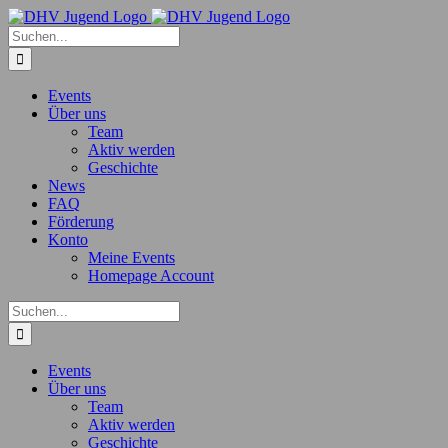
Zum
Inhalt
Suche
springen
nach:
Events
Über uns
Team
Aktiv werden
Geschichte
News
FAQ
Förderung
Konto
Meine Events
Homepage Account
Suche
nach:
Events
Über uns
Team
Aktiv werden
Geschichte