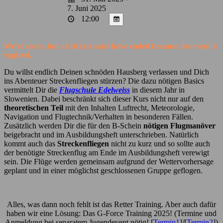
7. Juni 2025
12:00
We're sorry, but all tickets sales have ended because the event is
expired.
Du willst endlich Deinen schnöden Hausberg verlassen und Dich
ins Abenteuer Streckenfliegen stürzen? Die dazu nötigen Basics
vermittelt Dir die
Flugschule Edelweiss
in diesem Jahr in
Slowenien. Dabei beschränkt sich dieser Kurs nicht nur auf den
theoretischen Teil
mit den Inhalten Luftrecht, Meteorologie,
Navigation und Flugtechnik/Verhalten in besonderen Fällen.
Zusätzlich werden Dir die für den B-Schein
nötigen Flugmanöver
beigebracht und im Ausbildungsheft unterschrieben. Natürlich
kommt auch das
Streckenfliegen
nicht zu kurz und so sollte auch
der benötigte Streckenflug am Ende im Ausbildungsheft verewigt
sein. Die Flüge werden gemeinsam aufgrund der Wettervorhersage
geplant und in einer möglichst geschlossenen Gruppe geflogen.
Alles, was dann noch fehlt ist das Retter Training. Aber auch dafür
haben wir eine Lösung: Das G-Force Training 2025! (Termine und
Anmeldung bei separatem Jugendevent nötig! [
Termin1
]/[
Termin2
])