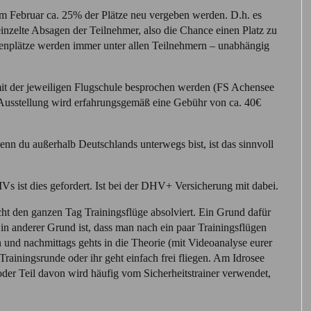
 im Februar ca. 25% der Plätze neu vergeben werden. D.h. es
einzelte Absagen der Teilnehmer, also die Chance einen Platz zu
tenplätze werden immer unter allen Teilnehmern – unabhängig
it der jeweiligen Flugschule besprochen werden (FS Achensee
 Ausstellung wird erfahrungsgemäß eine Gebühr von ca. 40€
enn du außerhalb Deutschlands unterwegs bist, ist das sinnvoll
IVs ist dies gefordert. Ist bei der DHV+ Versicherung mit dabei.
ht den ganzen Tag Trainingsflüge absolviert. Ein Grund dafür
Ein anderer Grund ist, dass man nach ein paar Trainingsflügen
n und nachmittags gehts in die Theorie (mit Videoanalyse eurer
iningsrunde oder ihr geht einfach frei fliegen. Am Idrosee
der Teil davon wird häufig vom Sicherheitstrainer verwendet,