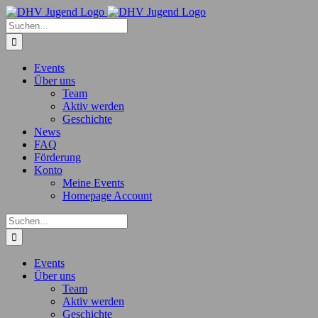
Zum
Inhalt
Suche
springen
nach:
Events
Über uns
Team
Aktiv werden
Geschichte
News
FAQ
Förderung
Konto
Meine Events
Homepage Account
Suche
nach:
Events
Über uns
Team
Aktiv werden
Geschichte