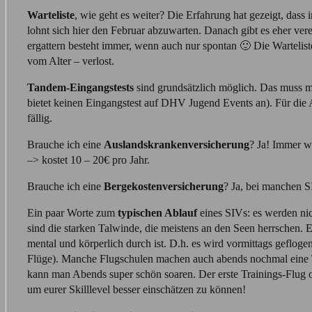
Warteliste
, wie geht es weiter? Die Erfahrung hat gezeigt, dass
lohnt sich hier den Februar abzuwarten. Danach gibt es eher ver
ergattern besteht immer, wenn auch nur spontan 🙂 Die Wartelis
vom Alter – verlost.
Tandem-Eingangstests
sind grundsätzlich möglich. Das muss m
bietet keinen Eingangstest auf DHV Jugend Events an). Für die
fällig.
Brauche ich eine
Auslandskrankenversicherung
? Ja! Immer w
–> kostet 10 – 20€ pro Jahr.
Brauche ich eine
Bergekostenversicherung
? Ja, bei manchen S
Ein paar Worte zum
typischen Ablauf
eines SIVs: es werden nic
sind die starken Talwinde, die meistens an den Seen herrschen. 
mental und körperlich durch ist. D.h. es wird vormittags gefloge
Flüge). Manche Flugschulen machen auch abends nochmal eine Tra
kann man Abends super schön soaren. Der erste Trainings-Flug o
um eurer Skilllevel besser einschätzen zu können!