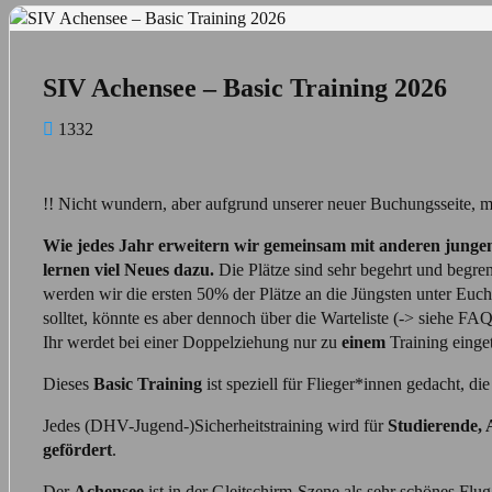
Bild
SIV Achensee – Basic Training 2026
1332
!! Nicht wundern, aber aufgrund unserer neuer Buchungsseite, mü
Wie jedes Jahr erweitern wir gemeinsam mit anderen jungen
lernen viel Neues dazu.
Die Plätze sind sehr begehrt und begr
werden wir die ersten 50% der Plätze an die Jüngsten unter Euch 
solltet, könnte es aber dennoch über die Warteliste (-> siehe F
Ihr werdet bei einer Doppelziehung nur zu
einem
Training einge
Dieses
Basic Training
ist speziell für Flieger*innen gedacht, di
Jedes (DHV-Jugend-)Sicherheitstraining wird für
Studierende,
gefördert
.
Der
Achensee
ist in der Gleitschirm-Szene als sehr schönes Flu