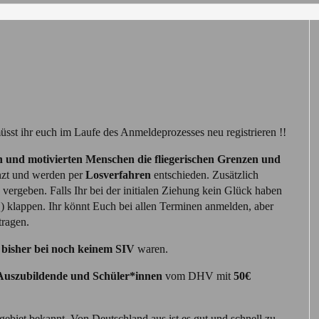
sst ihr euch im Laufe des Anmeldeprozesses neu registrieren !!
 und motivierten Menschen die fliegerischen Grenzen und
enzt und werden per
Losverfahren
entschieden. Zusätzlich
vergeben. Falls Ihr bei der initialen Ziehung kein Glück haben
AQ) klappen. Ihr könnt Euch bei allen Terminen anmelden, aber
tragen.
e
bisher bei noch keinem SIV
waren.
 Auszubildende und Schüler*innen
vom DHV mit
50€
ggebiet bekannt. Von Deutschland aus ist es gut und schnell zu