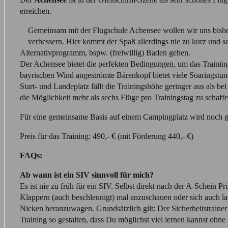
erreichen.
Gemeinsam mit der Flugschule Achensee wollen wir uns bisher
verbessern. Hier kommt der Spaß allerdings nie zu kurz und se
Alternativprogramm, bspw. (freiwillig) Baden gehen.
Der Achensee bietet die perfekten Bedingungen, um das Trainin
bayrischen Wind angeströmte Bärenkopf bietet viele Soaringst
Start- und Landeplatz fällt die Trainingshöhe geringer aus als bei
die Möglichkeit mehr als sechs Flüge pro Trainingstag zu scha
Für eine gemeinsame Basis auf einem Campingplatz wird noch g
Preis für das Training: 490,- € (mit Förderung 440,- €)
FAQs:
Ab wann ist ein SIV sinnvoll für mich?
Es ist nie zu früh für ein SIV. Selbst direkt nach der A-Schein Pr
Klappern (auch beschleunigt) mal anzuschauen oder sich auch l
Nicken heranzuwagen. Grundsätzlich gilt: Der Sicherheitstrainer 
Training so gestalten, dass Du möglichst viel lernen kannst ohne