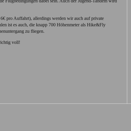
ende Flugbedingungen dabei sein. Auch der Jugend-Tandem wird
6€ pro Auffahrt), allerdings werden wir auch auf private
len ist es auch, die knapp 700 Höhenmeter als Hike&Fly
enuntergang zu fliegen.
chtig voll!