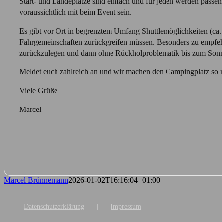
Start- und Landeplätze sind einfach und für jeden werden pass
voraussichtlich mit beim Event sein.
Es gibt vor Ort in begrenztem Umfang Shuttlemöglichkeiten (ca. 
Fahrgemeinschaften zurückgreifen müssen. Besonders zu empfeh
zurückzulegen und dann ohne Rückholproblematik bis zum Sonn
Meldet euch zahlreich an und wir machen den Campingplatz so ri
Viele Grüße
Marcel
Marcel Brünnemann
2026-01-02T16:16:04+01:00
Datenschutzerklärung
Impressum