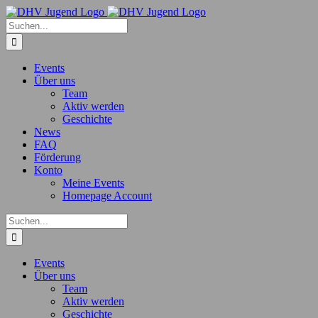
Zum
Inhalt
Suche
springen
nach:
Events
Über uns
Team
Aktiv werden
Geschichte
News
FAQ
Förderung
Konto
Meine Events
Homepage Account
Suche
nach:
Events
Über uns
Team
Aktiv werden
Geschichte