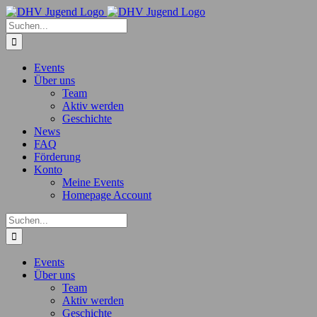
Zum
Inhalt
Suche
springen
nach:
Events
Über uns
Team
Aktiv werden
Geschichte
News
FAQ
Förderung
Konto
Meine Events
Homepage Account
Suche
nach:
Events
Über uns
Team
Aktiv werden
Geschichte