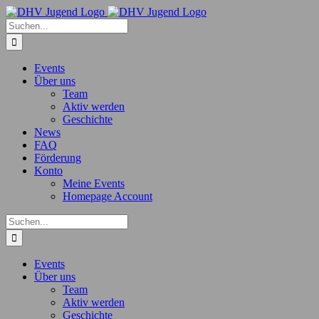
Zum
Inhalt
Suche
springen
nach:
Events
Über uns
Team
Aktiv werden
Geschichte
News
FAQ
Förderung
Konto
Meine Events
Homepage Account
Suche
nach:
Events
Über uns
Team
Aktiv werden
Geschichte