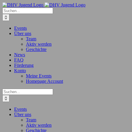
Zum
Inhalt
Suche
springen
nach:
Events
Über uns
Team
Aktiv werden
Geschichte
News
FAQ
Förderung
Konto
Meine Events
Homepage Account
Suche
nach:
Events
Über uns
Team
Aktiv werden
Geschichte